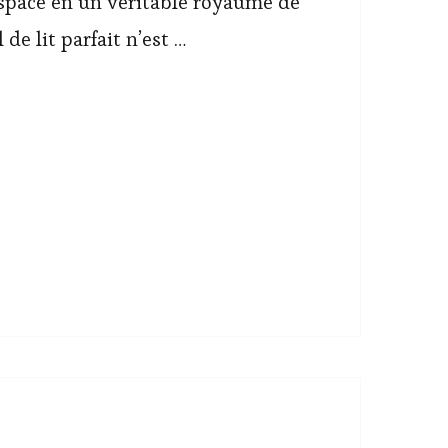
space en un véritable royaume de
l de lit parfait n’est …