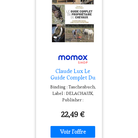
Claude Lux Le
Guide Complet Du
Propriétaire De
Binding : Taschenbuch,
Chevaux : Choisir
Label : DELACHAUX,
Son Cheval,
Publisher :
L'Installer,
DELACHAUX, Format :
L'Entretenir
22,49 €
Blaues Buch, medium :
Taschenbuch,
numberOfPages : 192,
publicationDate : 2023-