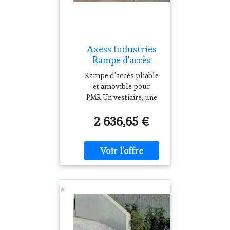
Axess Industries
Rampe d'accès
pliable PMR
Rampe d'accès pliable
et amovible pour
PMR Un vestiaire, une
réserve, un local
2 636,65 €
technique : quand
l'espace de rangement
manque, une rampe
fixe encombre plus
qu'elle ne rend service.
Cette rampe d'accès
pliable a été pensée
pour l'usage
inverse elle se plie, se
range dans un coin, et
ressort seulem...