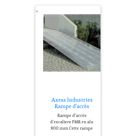
roulant dans les
établissements
recevant du public, les
collectivités, les
bâtiments tertiaires ou
les sites industriels.
Disponible...
Axess Industries
Rampe d'accès
d'escaliers pour
Rampe d'accès
PMR Long. 3990
d'escaliers PMR en alu
mm Larg. 815 mm
800 mm Cette rampe
d'accès d'escaliers PMR