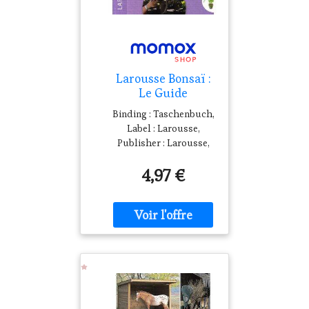
Larousse Bonsaï :
Le Guide
Indispensable Pour
Binding : Taschenbuch,
Choisir, Installer,
Label : Larousse,
Entretenir Et
Publisher : Larousse,
Améliorer Votre
medium :
Bonsaï
4,97 €
Taschenbuch,
publicationDate : 2007-
02-28, authors :
Larousse, languages :
french, ISBN :
2035822823