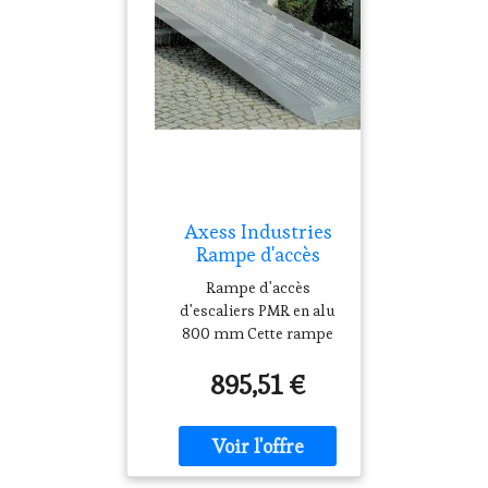
Axess Industries
Rampe d'accès
d'escaliers pour
Rampe d'accès
PMR Long. 1505
d'escaliers PMR en alu
mm Larg. 815 mm
800 mm Cette rampe
d'accès d'escaliers PMR
895,51 €
facilite le
franchissement de
marches et de
dénivelés pour les
personnes en fauteuil