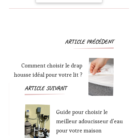
09-08, releaseDate :
2023-09-08, authors :
Claude Lux, ISBN :
2603030256
Navigation
ARTICLE PRÉCÉDENT
d'article
Comment choisir le drap
housse idéal pour votre lit ?
ARTICLE SUIVANT
Guide pour choisir le
meilleur adoucisseur d’eau
pour votre maison