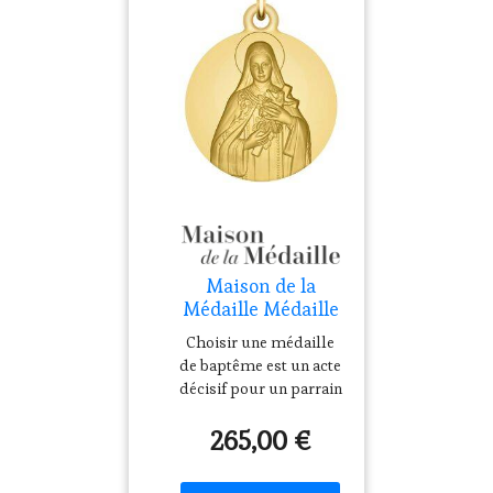
maison avec ce sticker
Le meil
Maison de la
Médaille Médaille
Sainte Thérèse de
Choisir une médaille
Lisieux - Or jaune
de baptême est un acte
9ct
décisif pour un parrain
ou une marraine
265,00 €
puisque cette dernière
propose une voie au
jeune enfant. Celle de