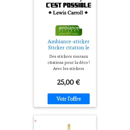
Ambiance-sticker
Sticker citation le
meilleur moyen de
Des stickers muraux
réaliser ... - Lewis
citations pour la déco !
Carroll
Avec les stickers
citation et ce Sticker
25,00 €
citation le meilleur
moyen de réaliser ... -
Lewis Carroll, vous
pourrez enfin décorer
l'intérieur de votre
cuisine à votre guise
avec leur aide !
Apportez plus de
sagesse dans votre