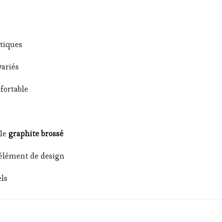
tiques
variés
fortable
 le
graphite brossé
lément de design
els