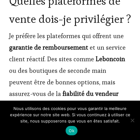
Quelles plateformes de
vente dois-je privilégier ?
Je préfère les plateformes qui offrent une
garantie de remboursement
et un service
client réactif. Des sites comme
Leboncoin
ou des boutiques de seconde main
peuvent être de bonnes options, mais
assurez-vous de la
fiabilité du vendeur
avant de vous lancer dans l’achat !
Nous utilisons des cookies pour vous garantir la meilleure
expérience sur notre site web. Si vous continuez à utiliser ce
site, nous supposerons que vous en êtes satisfait.
Comment éviter les
Ok