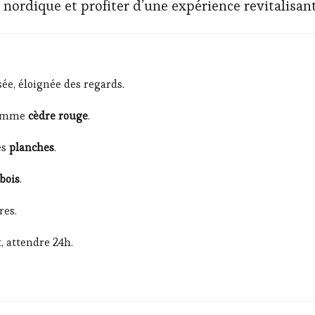
 nordique et profiter d’une expérience revitalisan
sée, éloignée des regards.
comme
cèdre rouge
.
es
planches
.
 bois
.
res.
, attendre 24h.