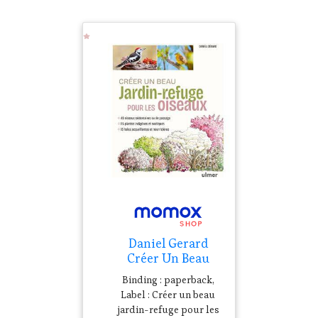
Daniel Gerard
Créer Un Beau
Jardin-Refuge
Binding : paperback,
Pour Les Oiseaux :
Label : Créer un beau
48 Oiseaux
jardin-refuge pour les
Sédentaires Ou De