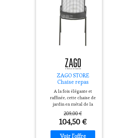
ZAGO STORE
Chaise repas
outdoor métal
A la fois élégante et
anthracite
raffinée, cette chaise de
jardin en métal de la
collection Roma
209,00 €
trouvera une place de
104,50 €
choix dans votre
extérieur.Autour d'une
table en métal ou d'une