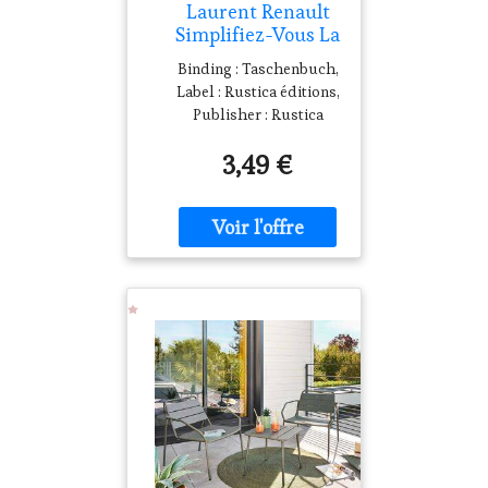
Laurent Renault
Simplifiez-Vous La
Vie Au Jardin :
Binding : Taschenbuch,
Toutes Les Astuces
Label : Rustica éditions,
Pour Créer Et
Publisher : Rustica
Entretenir
éditions, medium :
Facilement Son
3,49 €
Taschenbuch,
Jardin
publicationDate : 2012-
10-04, authors :
Laurent Renault,
languages : french,
ISBN : 2815303329