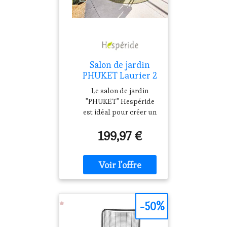
Salon de jardin
PHUKET Laurier 2
places - Acier
Le salon de jardin
traité époxy,
"PHUKET" Hespéride
Traitement anti-
est idéal pour créer un
rouille renforcé
coin cosy et accueillant
Hespéride
199,97 €
sur une petite terrasse.
Un salon duo
intemporel Imaginé
dans un style
industriel,...
-50%