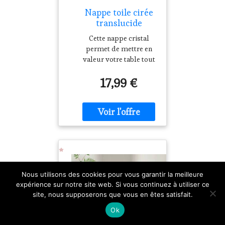
Nappe toile cirée
translucide
imprimé pois
Cette nappe cristal
blanc -
permet de mettre en
Blancheporte
valeur votre table tout
Transparent /
en lui donnant du pep's
Blanc Unisex
17,99 €
avec son imprimé pois !
Transparente,
résistante et d'une
imperméabilité
parfaite ! Composition•
100% PVC, qualité
imperméable, souple
et
résistanteDescription•
Nous utilisons des cookies pour vous garantir la meilleure
Se nettoie d'un coup
expérience sur notre site web. Si vous continuez à utiliser ce
d'éponge•
site, nous supposerons que vous en êtes satisfait.
Imperméable, souple
et résistante• Qualité
Ok
facile d'entretien•