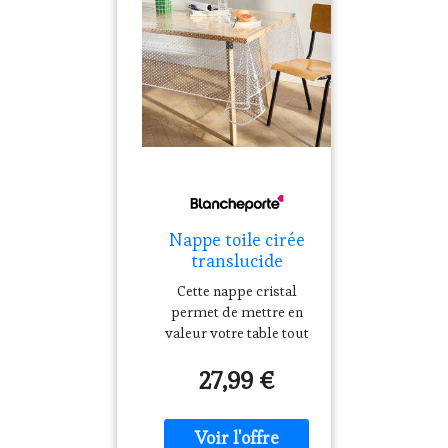
Nappe toile cirée
translucide
imprimé pois
Cette nappe cristal
blanc -
permet de mettre en
Blancheporte
valeur votre table tout
Transparent /
en lui donnant du pep's
Blanc Unisex
27,99 €
avec son imprimé pois !
Transparente,
résistante et d'une
imperméabilité