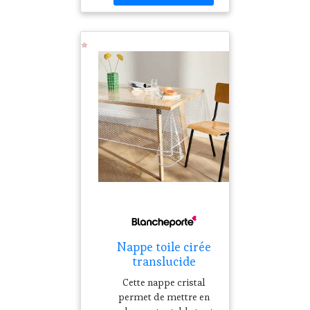
parfaite ! Composition•
100% PVC, qualité
imperméable, souple
et
résistanteDescription•
Se nettoie d'un coup
d'éponge•
Imperméable, souple
et résistante• Qualité
facile d'entretien•
Finition biais blanc•
Epaisseur 0,15 mm
environ
Nappe toile cirée
translucide
imprimé pois
Cette nappe cristal
blanc -
permet de mettre en
Blancheporte