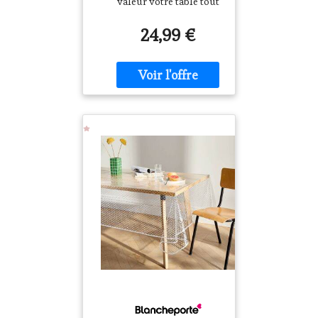
valeur votre table tout
Transparent /
en lui donnant du pep's
Blanc Unisex
24,99 €
avec son imprimé pois !
Transparente,
résistante et d'une
imperméabilité
parfaite ! Composition•
100% PVC, qualité
imperméable, souple
et
résistanteDescription•
Se nettoie d'un coup
d'éponge•
Imperméable, souple
et résistante• Qualité
facile d'entretien•
Finition biais blanc•
Epaisseur 0,15 mm
environ